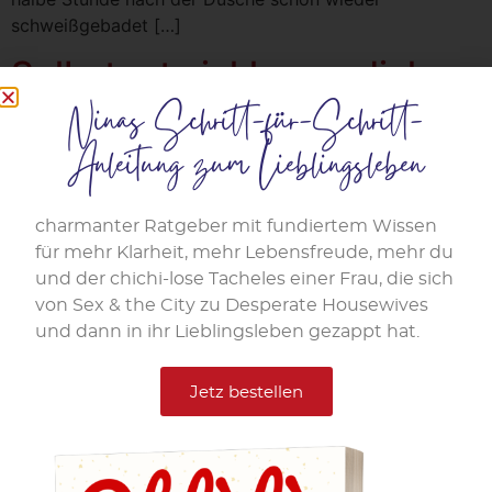
schweißgebadet […]
Selbstentwicklung – dich
Ninas Schritt-für-Schritt-
selbst finden ist der
Anleitung zum Lieblingsleben
Schlüssel zu einem
sinnvollen Leben
charmanter Ratgeber mit fundiertem Wissen
für mehr Klarheit, mehr Lebensfreude, mehr du
und der chichi-lose Tacheles einer Frau, die sich
von Sex & the City zu Desperate Housewives
und dann in ihr Lieblingsleben gezappt hat.
Jetz bestellen