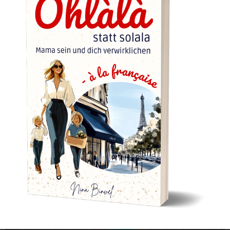
Man nimmt sich mit, wohin man auch geht. (Ernst Bloch,
Philosoph) Es gibt Phasen in unserem Leben, in denen
wir plötzlich spüren, dass wir uns von uns selbst
entfernt haben. Dann kommen Fragen auf wie: Wer bin
ich? Was weiss ich eigentlich über mich. Passt das
Leben, das ich führe (noch) zu mir? Bei mir […]
Upgrade your Mom-Life mit
Selbstmanagement