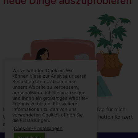
neue Dinge auszuprobieren
Wir verwenden Cookies. Wir
können diese zur Analyse unserer
Besucherdaten platzieren, um
unsere Website zu verbessern,
personalisierte Inhalte anzuzeigen
und Ihnen ein großartiges Website-
Erlebnis zu bieten. Für weitere
Letzte Woche war ein ganz besonderer Tag für mich.
Informationen zu den von uns
verwendeten Cookies öffnen Sie
Und sogar eine kleine Mutprobe.
WIR hatten Konzert
die Einstellungen.
mit dem Orchester. In der Grundschule.
Cookies-Einstellungen
Akzeptieren