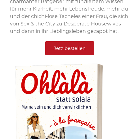
charmanter Ratgeber mit fundiertem Wissen
für mehr Klarheit, mehr Lebensfreude, mehr du
und der chichi-lose Tacheles einer Frau, die sich
von Sex & the City zu Desperate Housewives
und dann in ihr Lieblingsleben gezappt hat.
Jetz bestellen
Letzte Woche gab es ja gleich 2 x café ohlàlà zum
Thema: Was sind deine Superkräfte? Für diejenigen, die
nicht dabei sein konnten oder das Thema vertiefen
möchten – à chaud sozusagen (schmiede das Eisen
solange es heiss ist… ), gibt es heute als Nachschlag 3
Methoden, mit denen du deinen Stärken auf die Schliche
kommst. 1 – Werde […]
Die magische Formel