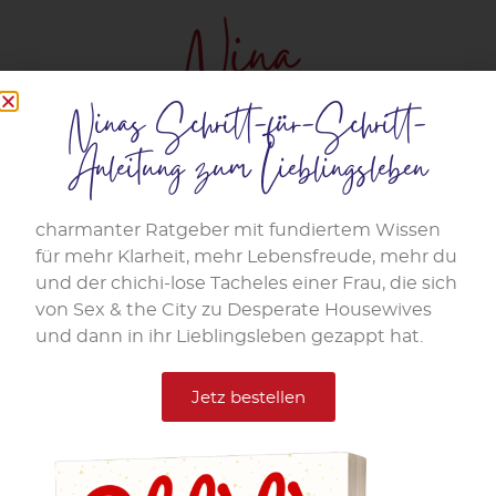
Ninas Schritt-für-Schritt-
Anleitung zum Lieblingsleben
Schlagwort:
charmanter Ratgeber mit fundiertem Wissen
für mehr Klarheit, mehr Lebensfreude, mehr du
Vereinbarkeit leben
und der chichi-lose Tacheles einer Frau, die sich
von Sex & the City zu Desperate Housewives
und dann in ihr Lieblingsleben gezappt hat.
Podcast Interview: Windeln,
Wein und Wahnsinn
Jetz bestellen