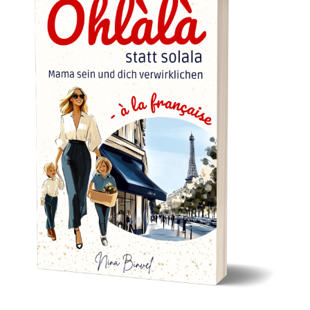
Wir verwenden Cookies. Wir
können diese zur Analyse unserer
Besucherdaten platzieren, um
Ich habe mein Business zuerst aus Trotz gestartet. Weil
unsere Website zu verbessern,
personalisierte Inhalte anzuzeigen
ich nach der Kündigung aus der Elternzeit keinen Job
und Ihnen ein großartiges Website-
am neuen Wohnort fand. Ich dachte mir bockig „so
Erlebnis zu bieten. Für weitere
schwer kann das ja nicht sein“, schließlich hatte ich ja
Informationen zu den von uns
verwendeten Cookies öffnen Sie
100 Jahre zuvor BWL studiert. Ich kaufte mir ein Buch
die Einstellungen.
für Mompreneure und startete. Heute bin ich seit […]
Cookies-Einstellungen