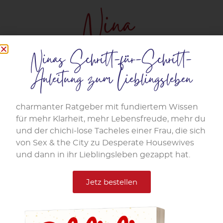
Ninas Schritt-für-Schritt-
Anleitung zum Lieblingsleben
Schlagwort:
Fehler
charmanter Ratgeber mit fundiertem Wissen
für mehr Klarheit, mehr Lebensfreude, mehr du
im Business
und der chichi-lose Tacheles einer Frau, die sich
von Sex & the City zu Desperate Housewives
und dann in ihr Lieblingsleben gezappt hat.
Businessaufbau für Frauen:
Die 7 klassischen Fehler –
Jetz bestellen
und wie du sie vermeidest